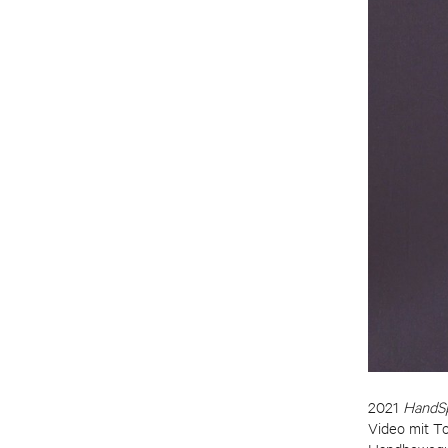
2021
HandSpi
Video mit To